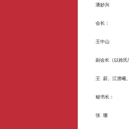
潘妙兴
会长：
王中山
副会长（以姓氏
王 蔚、江澹曦
秘书长：
张 珊