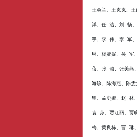
王会兰、王岚岚、王
洋、任 洁、刘 畅
宇、李 伟、李 军
琳、杨娜妮、吴 军
蓓、张 璐、张美燕
海珍、陈海燕、陈雯
望、孟史娜、赵 林
袁 莎、贾江丽、贾
梅、黄良栋、曹 琳