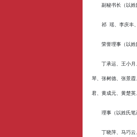
副秘书长（以姓
祁 瑶、李庆丰
荣誉理事（以姓
丁承运、王小月
琴、张树德、张景霞
君、黄成元、黄楚英
理事（以姓氏笔
丁晓萍、马巧云