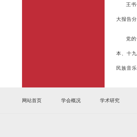
王书
大报告分
党的
本、十九
民族音乐
网站首页
学会概况
学术研究