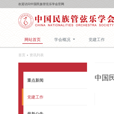
欢迎访问中国民族管弦乐学会官网
网站首页
学会概况
党建工作
首页 •
资讯列表
中国
重点新闻
党建工作
最新公告