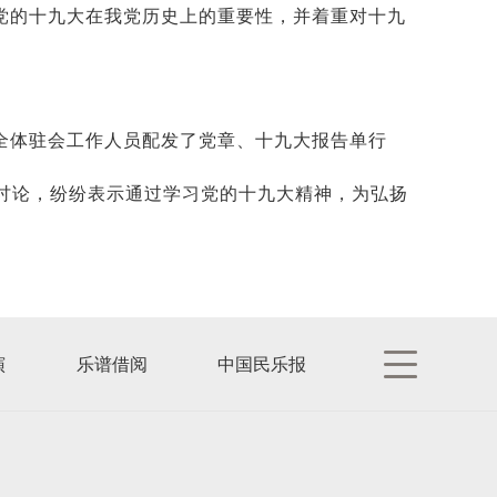
党的十九大在我党历史上的重要性，并着重对十九
全体驻会工作人员配发了党章、十九大报告单行
讨论，纷纷表示通过学习党的十九大精神，为弘扬
演
乐谱借阅
中国民乐报