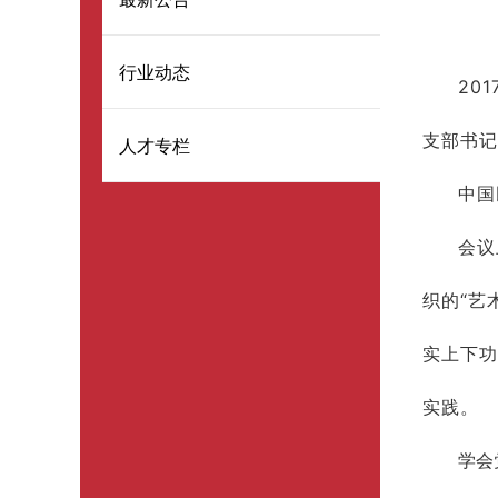
行业动态
20
支部书记
人才专栏
中国
会议
织的“艺
实上下功
实践。
学会