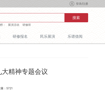
登录
/
注册
搜索
榜：
展演活动
研修班
级
研修报名
民乐展演
乐谱借阅
九大精神专题会议
量：5721