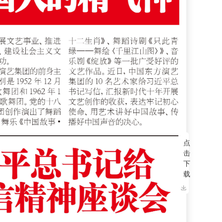
点
击
下
载