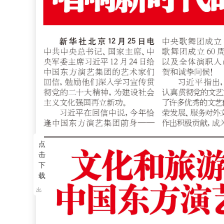
点
击
下
载