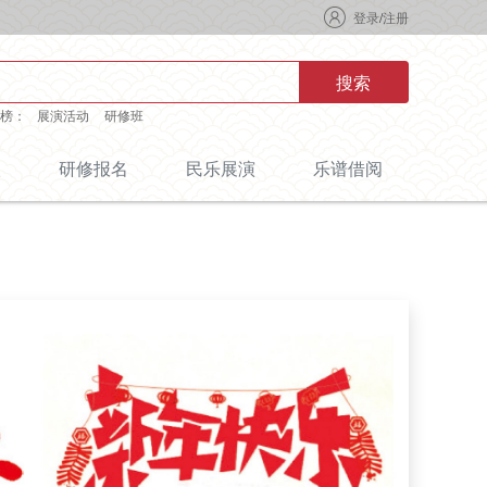
登录
/
注册
搜索
榜：
展演活动
研修班
级
研修报名
民乐展演
乐谱借阅