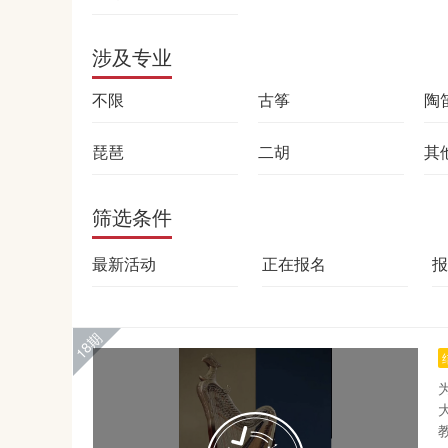
涉及专业
不限
古筝
陶
琵琶
二胡
其
筛选条件
最新活动
正在报名
报
18期