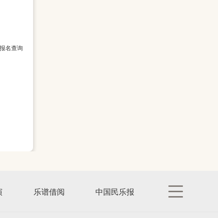
地弘扬箜
爱好者的
修班。此
研修学
报名查询
演
乐谱借阅
中国民乐报