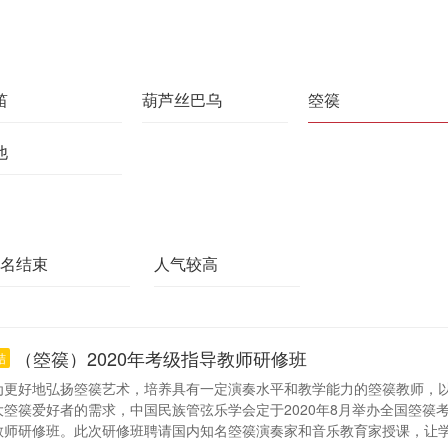
笛
葫芦丝巴乌
箜篌
他
名结束
人气较高
（箜篌）2020年考级指导教师研修班
结
为更好地弘扬箜篌艺术，培养具有一定演奏水平和教学能力的箜篌教师，
大箜篌爱好者的需求，中国民族管弦乐学会定于2020年8月举办全国箜篌
教师研修班。此次研修班聘请国内知名箜篌演奏家和音乐教育家授课，让