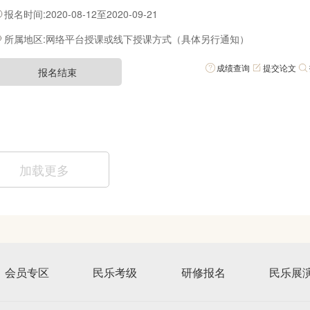
过集中研修学习，在箜篌的演奏、教学和理论水平有较大的提高。为更好
报名时间:2020-08-12至2020-09-21
篌艺术，培养具有一定演奏水平和教学能力的箜篌教师，以满足广大箜篌
需求，中国民族管弦乐学会定于2020年8月举办全国箜篌考级指导教师研
所属地区:网络平台授课或线下授课方式（具体另行通知）
次研修班聘请国内知名箜篌演奏家和音乐教育家授课，让学员能通过集中
习，在箜篌的演奏、教学和理论水平有较大的提高。
成绩查询
提交论文
报名结束
加载更多
会员专区
民乐考级
研修报名
民乐展