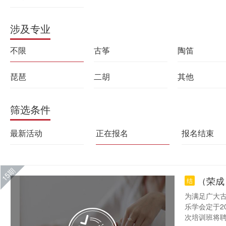
涉及专业
不限
古筝
陶笛
琵琶
二胡
其他
筛选条件
最新活动
正在报名
报名结束
15期
（荣成
结
为满足广大
乐学会定于2
次培训班将