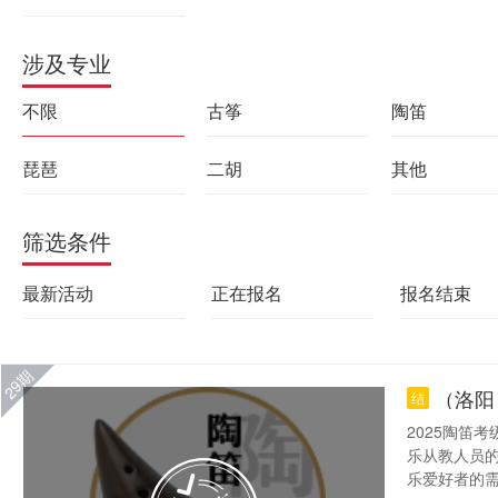
涉及专业
不限
古筝
陶笛
琵琶
二胡
其他
筛选条件
最新活动
正在报名
报名结束
29期
（洛阳
结
2025陶笛
乐从教人员
乐爱好者的需