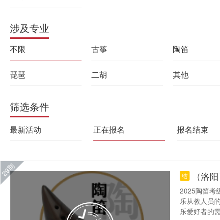
涉及专业
不限
古筝
陶笛
琵琶
二胡
其他
筛选条件
最新活动
正在报名
报名结束
29期
（洛阳
结
2025陶笛
乐从教人员
乐爱好者的需