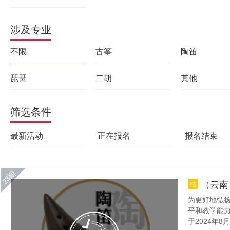
涉及专业
不限
古筝
陶笛
琵琶
二胡
其他
筛选条件
最新活动
正在报名
报名结束
28期
（云南
结
为更好地弘
平和教学能
于2024年