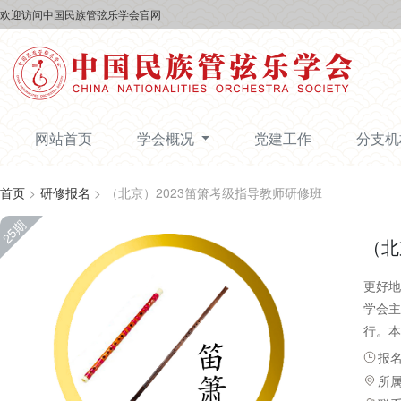
欢迎访问中国民族管弦乐学会官网
网站首页
学会概况
党建工作
分支
首页
>
研修报名
>
（北京）2023笛箫考级指导教师研修班
25期
（北
更好地
学会主
行。本
论研究
报名时
所