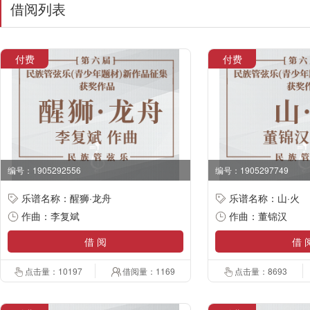
借阅列表
付费
付费
编号：1905292556
编号：1905297749
乐谱名称：醒狮·龙舟
乐谱名称：山·火
作曲：李复斌
作曲：董锦汉
借 阅
借 
点击量：10197
借阅量：1169
点击量：8693