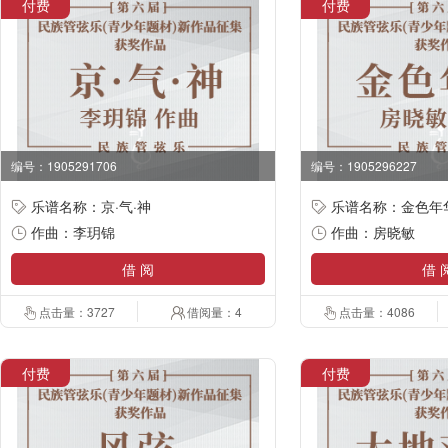
付费
付费
编号：1905291706
编号：1905296227
乐谱名称：京·气·神
乐谱名称：金色年
作曲：李玥锦
作曲：房晓敏
借 阅
借 
点击量：3727
借阅量：4
点击量：4086
付费
付费