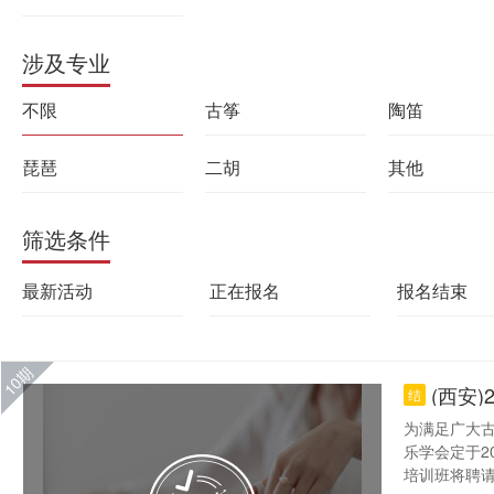
涉及专业
不限
古筝
陶笛
琵琶
二胡
其他
筛选条件
最新活动
正在报名
报名结束
10期
(西安
结
为满足广大
乐学会定于2
培训班将聘