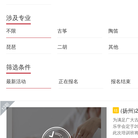
涉及专业
不限
古筝
陶笛
琵琶
二胡
其他
筛选条件
最新活动
正在报名
报名结束
13期
(扬州
结
为满足广大
乐学会定于2
此次培训班