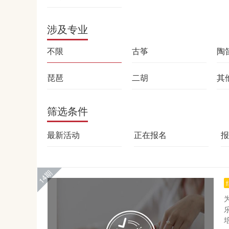
涉及专业
不限
古筝
陶
琵琶
二胡
其
筛选条件
最新活动
正在报名
报
14期