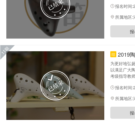
研修班，将于
报名时间:20
知名民乐演
教学和理论
所属地区:
报
11期
201
结
为更好地弘
以满足广大陶
考级指导教
音乐教育家
报名时间:20
较大的提高
所属地区:
报