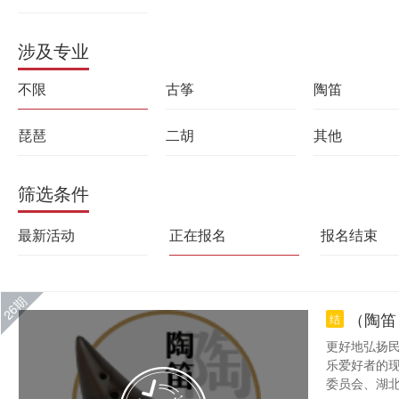
涉及专业
不限
古筝
陶笛
琵琶
二胡
其他
筛选条件
最新活动
正在报名
报名结束
26期
（陶笛
结
更好地弘扬
乐爱好者的
委员会、湖