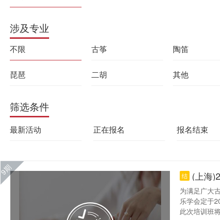
涉及专业
不限
古筝
陶笛
琵琶
二胡
其他
筛选条件
最新活动
正在报名
报名结束
9期
(上海
结
为满足广大
乐学会定于2
此次培训班