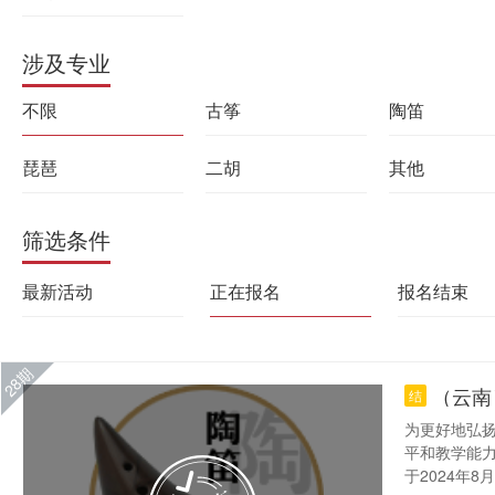
涉及专业
不限
古筝
陶笛
琵琶
二胡
其他
筛选条件
最新活动
正在报名
报名结束
28期
（云南
结
为更好地弘
平和教学能
于2024年